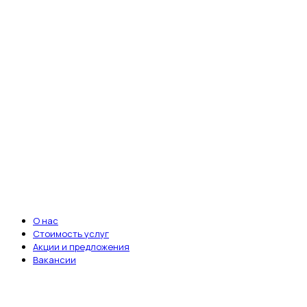
fab fa-whatsapp
Ветеринарная клиника «Энималз» —
круглосуточная забота о здоровье ваших
питомцев. Мы всегда рядом, когда это
важно.
Записаться на приём
ВАЖНЫЕ ССЫЛКИ
О нас
Стоимость услуг
Акции и предложения
Вакансии