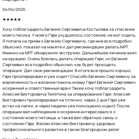
04/04/2026
★
★
★
★
★
Хочу поблагодарить Евгения Сергеевича Костылева за спасение
моего песика. У моего Гэри ухудшилось состояние, не мог ходить.
Я попала на прием к Евгению Сергеевичу, где мне все подробно
объяснил, показал на макете и дал рекомендации делать МРТ.
Именно на МРТ обнаружили экструзию. Дальнейшее лечение взял
на круацию. Очень боялась делать операцию Гэри, но Евгений
Сергеевич все подробно объяснил, как будет проходить
операция. Дал свои рекомендации. В итоге все прошло хорошо,
Гэри прооперирован и уже ходит! Спасибо Евгению Сергеевичу за
вовлеченность и желание помочь моему Гэри! Евгений Сергеевич
искренний и ответственный врач! Также хочу поблагодарить
Алексея Викторовича Телятина за оперирование Гэри. Алексей
Викторович прооперировал на отлично, через 2 дня Гэри уже
встал на лапки, а через неделю уже полноценно ходил) После
операции вел наблюдение и искренне интересовался о
состоянии моего питомца, а также вел обратную связь о
состоянии Гэри. Желаю Алексею Викторовичу здоровья
профессионального развития в таком благородном деле!