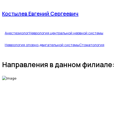
Костылев Евгений Сергеевич
Анестезиолог
Неврология центральной нервной системы
Неврология опорно-двигательной системы
Стоматология
Направления в данном филиале:
МЫ В СОЦИАЛЬНЫХ СЕТЯХ
fab fa-telegram-plane
fab fa-vk